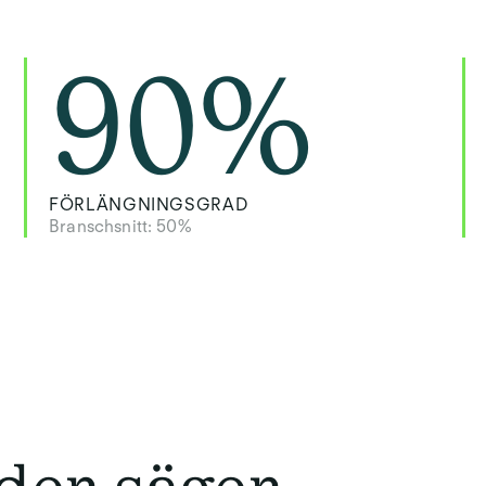
90
%
FÖRLÄNGNINGSGRAD
Branschsnitt: 50%