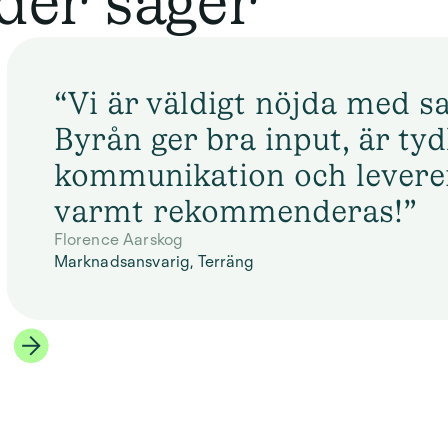
der säger
“Vi är väldigt nöjda med 
Byrån ger bra input, är tydl
kommunikation och leverer
varmt rekommenderas!”
Florence Aarskog
Marknadsansvarig, Terräng
Slide 2 of 5.