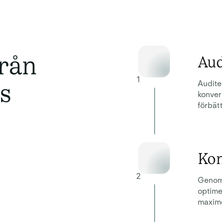
från
Aud
1
s
Audite
konver
förbät
Kon
2
Genom 
optime
maxime