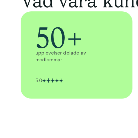
Vad våra kun
50+
upplevelser delade av
medlemmar
5.0