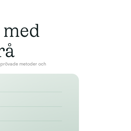
n med
rå
beprövade metoder och