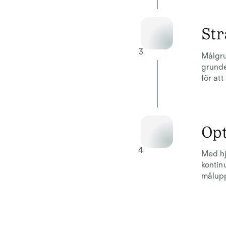
Str
3
Målgru
grunde
för att
Op
4
Med hj
kontin
målupp