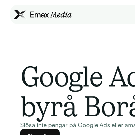
Google A
byrå Bor
Slösa inte pengar på Google Ads eller amatö