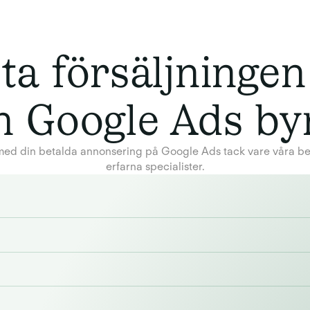
ta försäljninge
n Google Ads by
s med din betalda annonsering på Google Ads tack vare våra 
erfarna specialister.