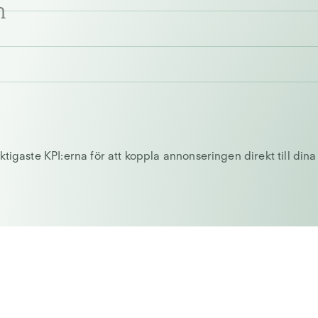
n
ktigaste KPI:erna för att koppla annonseringen direkt till dina