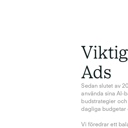
Viktig
Ads
Sedan slutet av 2
använda sina AI-b
budstrategier oc
dagliga budgetar
Vi föredrar ett ba