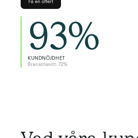
Få en offert
93
%
KUNDNÖJDHET
Branschsnitt: 72%