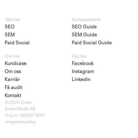
Tjänster
Kunskapsbank
SEO
SEO Guide
SEM
SEM Guide
Paid Social
Paid Social Guide
Om oss
Följ oss
Kundcase
Facebook
Om oss
Instagram
Karriär
Linkedin
Få audit
Kontakt
© 2025 Emax.
Emax Media AB
Org nr:
559327-9747
Integritetspolicy