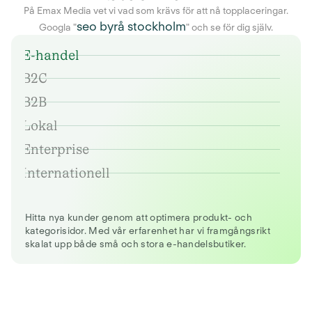
På Emax Media vet vi vad som krävs för att nå topplaceringar.
seo byrå stockholm
Googla "
" och se för dig själv.
E-handel
B2C
B2B
Lokal
Enterprise
Internationell
Hitta nya kunder genom att optimera produkt- och
kategorisidor. Med vår erfarenhet har vi framgångsrikt
skalat upp både små och stora e-handelsbutiker.