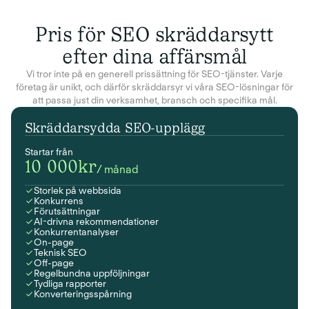
Pris för SEO skräddarsytt
efter dina affärsmål
Vi tror inte på en generell prissättning för SEO-tjänster. Varje
företag är unikt, och därför skräddarsyr vi våra SEO-lösningar för
att passa just din verksamhet, bransch och specifika mål.
Skräddarsydda SEO-upplägg
Startar från
10 000kr
/ månad
Storlek på webbsida
Konkurrens
Förutsättningar
AI-drivna rekommendationer
Konkurrentanalyser
On-page
Teknisk SEO
Off-page
Regelbundna uppföljningar
Tydliga rapporter
Konverteringsspårning