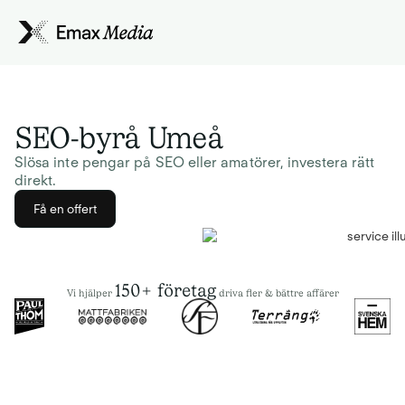
SEO-byrå Umeå
Slösa inte pengar på SEO eller amatörer, investera rätt
direkt.
Få en offert
150+ företag
Vi hjälper
driva fler & bättre affärer