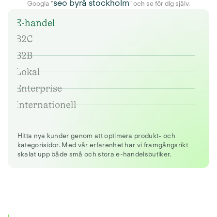
seo byrå stockholm
Googla "
" och se för dig själv.
E-handel
B2C
B2B
Lokal
Enterprise
Internationell
Hitta nya kunder genom att optimera produkt- och
kategorisidor. Med vår erfarenhet har vi framgångsrikt
skalat upp både små och stora e-handelsbutiker.