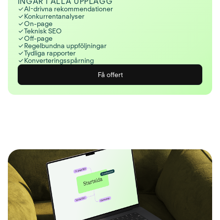
INGÅR I ALLA UPPLÄGG
AI-drivna rekommendationer
Konkurrentanalyser
On-page
Teknisk SEO
Off-page
Regelbundna uppföljningar
Tydliga rapporter
Konverteringsspårning
Få offert