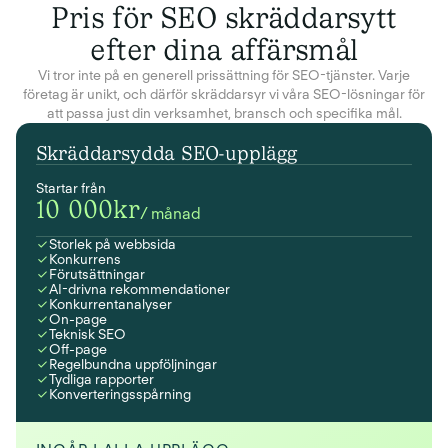
Pris för SEO skräddarsytt
efter dina affärsmål
Vi tror inte på en generell prissättning för SEO-tjänster. Varje
företag är unikt, och därför skräddarsyr vi våra SEO-lösningar för
att passa just din verksamhet, bransch och specifika mål.
Skräddarsydda SEO-upplägg
Startar från
10 000kr
/ månad
Storlek på webbsida
Konkurrens
Förutsättningar
AI-drivna rekommendationer
Konkurrentanalyser
On-page
Teknisk SEO
Off-page
Regelbundna uppföljningar
Tydliga rapporter
Konverteringsspårning