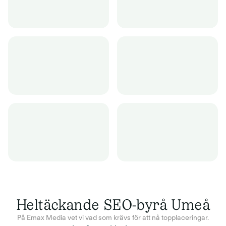
Heltäckande SEO-byrå Umeå
På Emax Media vet vi vad som krävs för att nå topplaceringar.